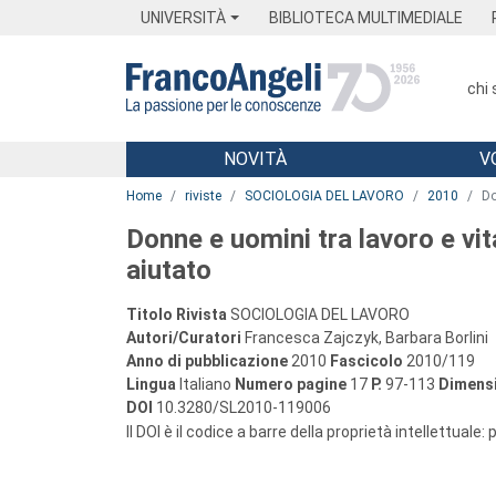
Menu
Main content
Footer
Menu
UNIVERSITÀ
BIBLIOTECA MULTIMEDIALE
chi
NOVITÀ
V
Main content
Home
riviste
SOCIOLOGIA DEL LAVORO
2010
Do
Donne e uomini tra lavoro e vi
aiutato
Titolo Rivista
SOCIOLOGIA DEL LAVORO
Autori/Curatori
Francesca Zajczyk, Barbara Borlini
Anno di pubblicazione
2010
Fascicolo
2010/119
Lingua
Italiano
Numero pagine
17
P.
97-113
Dimensi
DOI
10.3280/SL2010-119006
Il DOI è il codice a barre della proprietà intellettuale: