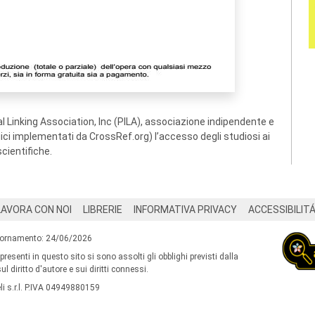
 Linking Association, Inc (PILA), associazione indipendente e
ogici implementati da CrossRef.org) l’accesso degli studiosi ai
scientifiche.
LAVORA CON NOI
LIBRERIE
INFORMATIVA PRIVACY
ACCESSIBILIT
iornamento: 24/06/2026
 presenti in questo sito si sono assolti gli obblighi previsti dalla
l diritto d'autore e sui diritti connessi.
i s.r.l. P.IVA 04949880159