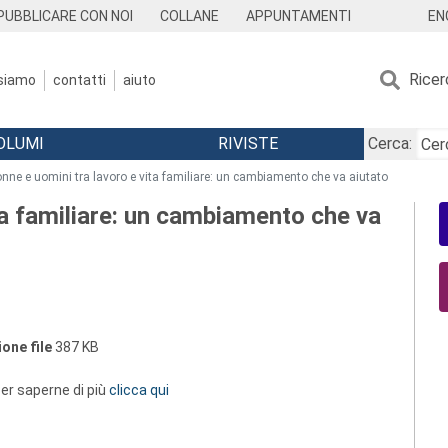
EN
PUBBLICARE CON NOI
COLLANE
APPUNTAMENTI
Ricer
 siamo
contatti
aiuto
OLUMI
RIVISTE
Cerca:
nne e uomini tra lavoro e vita familiare: un cambiamento che va aiutato
ta familiare: un cambiamento che va
one file
387 KB
 per saperne di più
clicca qui