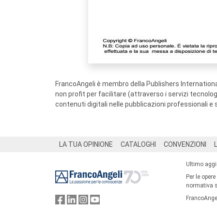
FrancoAngeli è membro della Publishers International
non profit per facilitare (attraverso i servizi tecnol
contenuti digitali nelle pubblicazioni professionali e 
Footer
LA TUA OPINIONE
CATALOGHI
CONVENZIONI
Ultimo agg
Per le opere
normativa su
FrancoAngel