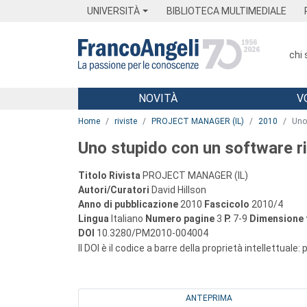
Menu
Main content
Footer
Menu
UNIVERSITÀ
BIBLIOTECA MULTIMEDIALE
chi
NOVITÀ
V
Main content
Home
riviste
PROJECT MANAGER (IL)
2010
Uno
Uno stupido con un software r
Titolo Rivista
PROJECT MANAGER (IL)
Autori/Curatori
David Hillson
Anno di pubblicazione
2010
Fascicolo
2010/4
Lingua
Italiano
Numero pagine
3
P.
7-9
Dimensione f
DOI
10.3280/PM2010-004004
Il DOI è il codice a barre della proprietà intellettuale:
ANTEPRIMA