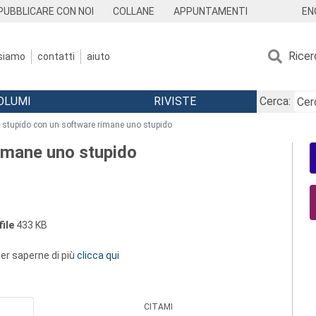
EN
PUBBLICARE CON NOI
COLLANE
APPUNTAMENTI
Ricer
 siamo
contatti
aiuto
OLUMI
RIVISTE
Cerca:
 stupido con un software rimane uno stupido
imane uno stupido
ile
433 KB
 per saperne di più
clicca qui
CITAMI