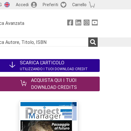
G
Accedi
Preferiti
Carrello
ca Avanzata
SCARICA L'ARTICOLO
UTILIZZANDO I TUOI DOWNLOAD CREDIT
ACQUISTA QUI I TUOI
DOWNLOAD CREDITS