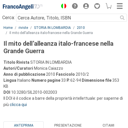
Menu
Cerca:
Main content
Home
riviste
STORIA IN LOMBARDIA
2010
Il mito dell’alleanza italo-francese nella Grande Guerra
Il mito dell’alleanza italo-francese nella
Grande Guerra
Titolo Rivista
STORIA IN LOMBARDIA
Autori/Curatori
Monica Caiazzo
Anno di pubblicazione
2010
Fascicolo
2010/2
Lingua
Italiano
Numero pagine
33
P.
62-94
Dimensione file
353
KB
DOI
10.3280/SIL2010-002003
Il DOI è il codice a barre della proprietà intellettuale: per saperne di
più
clicca qui
ANTEPRIMA
PRESENTAZIONE
CITAMI