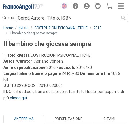
Menu
Cerca:
Main content
Home
riviste
COSTRUZIONI PSICOANALITICHE
2010
Il bambino che giocava sempre
Il bambino che giocava sempre
Titolo Rivista
COSTRUZIONI PSICOANALITICHE
Autori/Curatori
Adriano Voltolin
Anno di pubblicazione
2010
Fascicolo
2010/20
Lingua
Italiano
Numero pagine
24
P.
7-30
Dimensione file
1036
KB
DOI
10.3280/COST2010-020001
Il DOI è il codice a barre della proprietà intellettuale: per saperne di
più
clicca qui
ANTEPRIMA
PRESENTAZIONE
CITAMI