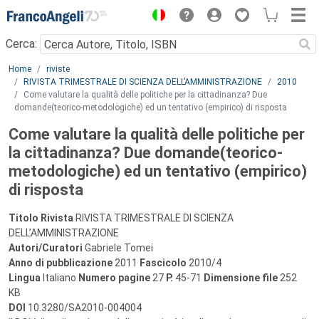
Menu
Cerca:
Main content
Home
riviste
RIVISTA TRIMESTRALE DI SCIENZA DELL’AMMINISTRAZIONE
2010
Come valutare la qualità delle politiche per la cittadinanza? Due
domande(teorico-metodologiche) ed un tentativo (empirico) di risposta
Come valutare la qualità delle politiche per
la cittadinanza? Due domande(teorico-
metodologiche) ed un tentativo (empirico)
di risposta
Titolo Rivista
RIVISTA TRIMESTRALE DI SCIENZA
DELL’AMMINISTRAZIONE
Autori/Curatori
Gabriele Tomei
Anno di pubblicazione
2011
Fascicolo
2010/4
Lingua
Italiano
Numero pagine
27
P.
45-71
Dimensione file
252
KB
DOI
10.3280/SA2010-004004