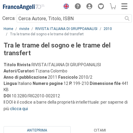
Menu
Cerca:
Main content
Home
riviste
RIVISTA ITALIANA DI GRUPPOANALISI
2010
Tra le trame del sogno e le trame del transfert
Tra le trame del sogno e le trame del
transfert
Titolo Rivista
RIVISTA ITALIANA DI GRUPPOANALISI
Autori/Curatori
Tiziana Colombo
Anno di pubblicazione
2011
Fascicolo
2010/2
Lingua
Italiano
Numero pagine
12
P.
199-210
Dimensione file
441
KB
DOI
10.3280/RIG2010-002012
Il DOI è il codice a barre della proprietà intellettuale: per saperne di
più
clicca qui
ANTEPRIMA
CITAMI