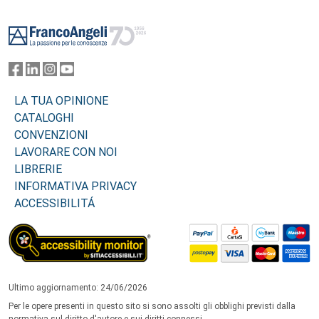
Footer
LA TUA OPINIONE
CATALOGHI
CONVENZIONI
LAVORARE CON NOI
LIBRERIE
INFORMATIVA PRIVACY
ACCESSIBILITÁ
Ultimo aggiornamento: 24/06/2026
Per le opere presenti in questo sito si sono assolti gli obblighi previsti dalla
normativa sul diritto d'autore e sui diritti connessi.