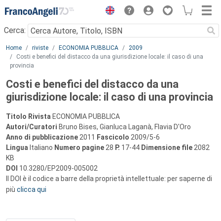
Menu
Cerca:
Main content
Home
riviste
ECONOMIA PUBBLICA
2009
Costi e benefici del distacco da una giurisdizione locale: il caso di una
provincia
Costi e benefici del distacco da una
giurisdizione locale: il caso di una provincia
Titolo Rivista
ECONOMIA PUBBLICA
Autori/Curatori
Bruno Bises, Gianluca Laganà, Flavia D'Oro
Anno di pubblicazione
2011
Fascicolo
2009/5-6
Lingua
Italiano
Numero pagine
28
P.
17-44
Dimensione file
2082
KB
DOI
10.3280/EP2009-005002
Il DOI è il codice a barre della proprietà intellettuale: per saperne di
più
clicca qui