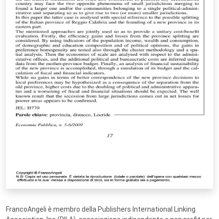
FrancoAngeli è membro della Publishers International Linking