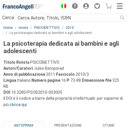
Menu
Cerca:
Main content
Home
riviste
PSICOBIETTIVO
2010
La psicoterapia dedicata ai bambini e agli adolescenti
La psicoterapia dedicata ai bambini e agli
adolescenti
Titolo Rivista
PSICOBIETTIVO
Autori/Curatori
Jules Bemporad
Anno di pubblicazione
2011
Fascicolo
2010/3
Lingua
Italiano
Numero pagine
16
P.
73-88
Dimensione file
325
KB
DOI
10.3280/PSOB2010-003005
Il DOI è il codice a barre della proprietà intellettuale: per saperne di
più
clicca qui
ANTEPRIMA
PRESENTAZIONE
CITAMI