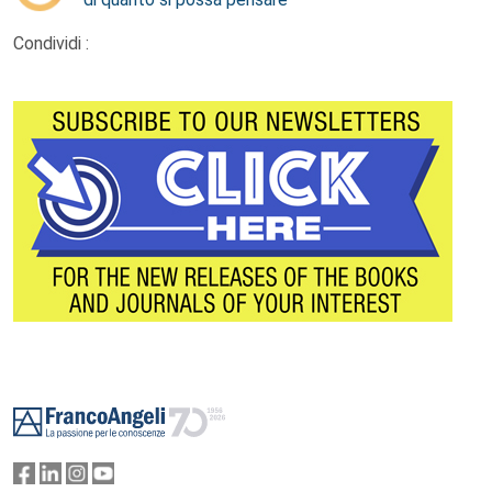
Condividi :
Footer