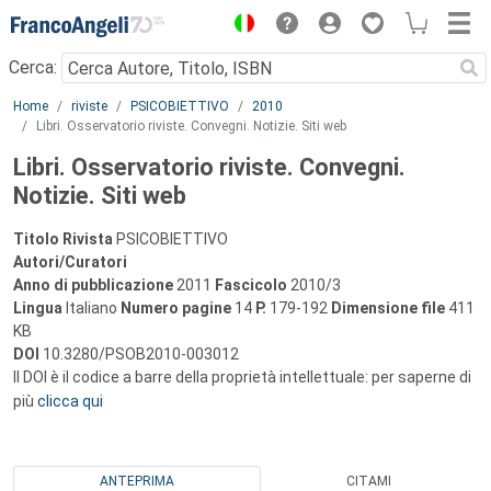
Menu
Cerca:
Main content
Home
riviste
PSICOBIETTIVO
2010
Libri. Osservatorio riviste. Convegni. Notizie. Siti web
Libri. Osservatorio riviste. Convegni.
Notizie. Siti web
Titolo Rivista
PSICOBIETTIVO
Autori/Curatori
Anno di pubblicazione
2011
Fascicolo
2010/3
Lingua
Italiano
Numero pagine
14
P.
179-192
Dimensione file
411
KB
DOI
10.3280/PSOB2010-003012
Il DOI è il codice a barre della proprietà intellettuale: per saperne di
più
clicca qui
ANTEPRIMA
CITAMI