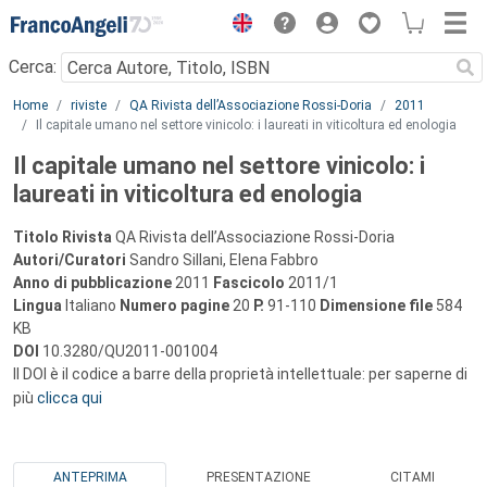
Menu
Cerca:
Main content
Home
riviste
QA Rivista dell’Associazione Rossi-Doria
2011
Il capitale umano nel settore vinicolo: i laureati in viticoltura ed enologia
Il capitale umano nel settore vinicolo: i
laureati in viticoltura ed enologia
Titolo Rivista
QA Rivista dell’Associazione Rossi-Doria
Autori/Curatori
Sandro Sillani, Elena Fabbro
Anno di pubblicazione
2011
Fascicolo
2011/1
Lingua
Italiano
Numero pagine
20
P.
91-110
Dimensione file
584
KB
DOI
10.3280/QU2011-001004
Il DOI è il codice a barre della proprietà intellettuale: per saperne di
più
clicca qui
ANTEPRIMA
PRESENTAZIONE
CITAMI