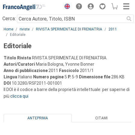
Menu
Cerca:
Main content
Home
riviste
RIVISTA SPERIMENTALE DI FRENIATRIA
2011
Editoriale
Editoriale
Titolo Rivista
RIVISTA SPERIMENTALE DI FRENIATRIA
Autori/Curatori
Maria Bologna, Yvonne Bonner
Anno di pubblicazione
2011
Fascicolo
2011/1
Lingua
Italiano
Numero pagine
5
P.
5-9
Dimensione file
286 KB
DOI
10.3280/RSF2011-001001
Il DOI è il codice a barre della proprietà intellettuale: per saperne di
più
clicca qui
ANTEPRIMA
CITAMI