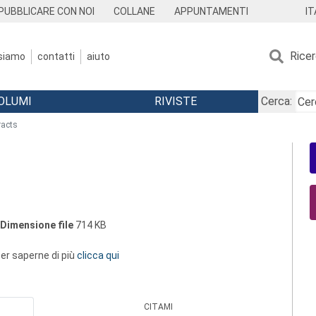
IT
PUBBLICARE CON NOI
COLLANE
APPUNTAMENTI
Rice
 siamo
contatti
aiuto
OLUMI
RIVISTE
Cerca:
racts
Dimensione file
714 KB
 per saperne di più
clicca qui
CITAMI