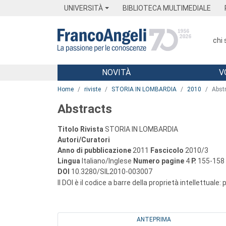
Menu
Main content
Footer
Menu
UNIVERSITÀ
BIBLIOTECA MULTIMEDIALE
chi
NOVITÀ
V
Main content
Home
riviste
STORIA IN LOMBARDIA
2010
Abst
Abstracts
Titolo Rivista
STORIA IN LOMBARDIA
Autori/Curatori
Anno di pubblicazione
2011
Fascicolo
2010/3
Lingua
Italiano/Inglese
Numero pagine
4
P.
155-158
DOI
10.3280/SIL2010-003007
Il DOI è il codice a barre della proprietà intellettuale:
ANTEPRIMA