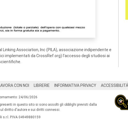
 Linking Association, Inc (PILA), associazione indipendente e
ogici implementati da CrossRef.org) l’accesso degli studiosi ai
scientifiche.
LAVORA CON NOI
LIBRERIE
INFORMATIVA PRIVACY
ACCESSIBILIT
iornamento: 24/06/2026
 presenti in questo sito si sono assolti gli obblighi previsti dalla
l diritto d'autore e sui diritti connessi.
i s.r.l. P.IVA 04949880159