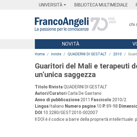
Menu
Main content
Footer
Menu
UNIVERSITÀ
BIBLIOTECA MULTIMEDIALE
chi
NOVITÀ
V
Main content
Home
riviste
QUADERNI DI GESTALT
2010
Guari
Guaritori del Mali e terapeuti d
un’unica saggezza
Titolo Rivista
QUADERNI DI GESTALT
Autori/Curatori
Carla De Gaetano
Anno di pubblicazione
2011
Fascicolo
2010/2
Lingua
Italiano
Numero pagine
10
P.
89-98
Dimensio
DOI
10.3280/GEST2010-002007
Il DOI è il codice a barre della proprietà intellettuale: