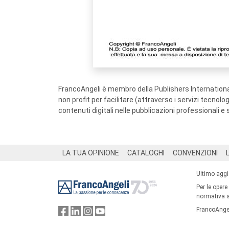
FrancoAngeli è membro della Publishers International
non profit per facilitare (attraverso i servizi tecnol
contenuti digitali nelle pubblicazioni professionali e 
Footer
LA TUA OPINIONE
CATALOGHI
CONVENZIONI
Ultimo agg
Per le opere
normativa su
FrancoAngel