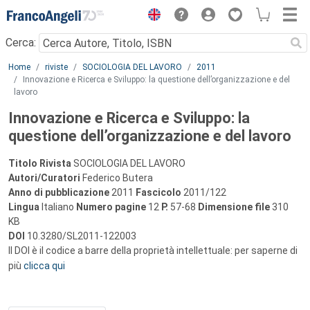
Menu
Cerca:
Main content
Home
riviste
SOCIOLOGIA DEL LAVORO
2011
Innovazione e Ricerca e Sviluppo: la questione dell’organizzazione e del
lavoro
Innovazione e Ricerca e Sviluppo: la
questione dell’organizzazione e del lavoro
Titolo Rivista
SOCIOLOGIA DEL LAVORO
Autori/Curatori
Federico Butera
Anno di pubblicazione
2011
Fascicolo
2011/122
Lingua
Italiano
Numero pagine
12
P.
57-68
Dimensione file
310
KB
DOI
10.3280/SL2011-122003
Il DOI è il codice a barre della proprietà intellettuale: per saperne di
più
clicca qui