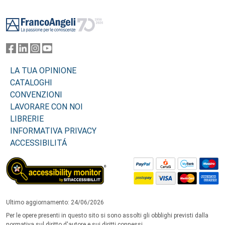
Footer
LA TUA OPINIONE
CATALOGHI
CONVENZIONI
LAVORARE CON NOI
LIBRERIE
INFORMATIVA PRIVACY
ACCESSIBILITÁ
Ultimo aggiornamento: 24/06/2026
Per le opere presenti in questo sito si sono assolti gli obblighi previsti dalla
normativa sul diritto d'autore e sui diritti connessi.