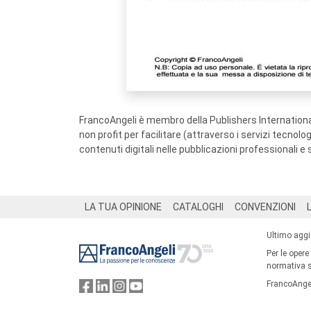
FrancoAngeli è membro della Publishers International
non profit per facilitare (attraverso i servizi tecnol
contenuti digitali nelle pubblicazioni professionali e 
Footer
LA TUA OPINIONE
CATALOGHI
CONVENZIONI
Ultimo agg
Per le opere
normativa su
FrancoAngel