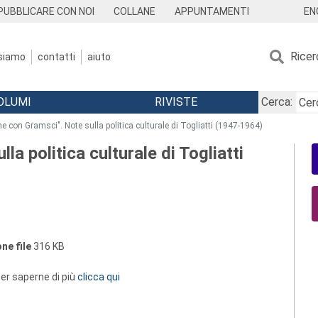
EN
PUBBLICARE CON NOI
COLLANE
APPUNTAMENTI
Ricer
 siamo
contatti
aiuto
OLUMI
RIVISTE
Cerca:
e con Gramsci". Note sulla politica culturale di Togliatti (1947-1964)
a politica culturale di Togliatti
ne file
316 KB
 per saperne di più
clicca qui