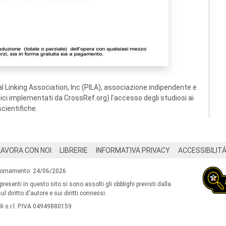
 Linking Association, Inc (PILA), associazione indipendente e
ogici implementati da CrossRef.org) l’accesso degli studiosi ai
scientifiche.
LAVORA CON NOI
LIBRERIE
INFORMATIVA PRIVACY
ACCESSIBILIT
iornamento: 24/06/2026
 presenti in questo sito si sono assolti gli obblighi previsti dalla
l diritto d'autore e sui diritti connessi.
i s.r.l. P.IVA 04949880159