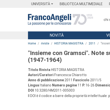
Menu
Main content
Footer
Menu
UNIVERSITÀ
BIBLIOTECA MULTIMEDIALE
chi
NOVITÀ
V
Main content
Home
riviste
HISTORIA MAGISTRA
2011
"Insiem
"Insieme con Gramsci". Note sull
(1947-1964)
Titolo Rivista
HISTORIA MAGISTRA
Autori/Curatori
Francesca Chiarotto
Anno di pubblicazione
2011
Fascicolo
2011/5
Lingua
Italiano
Numero pagine
11
P.
16-26
Dimensio
DOI
10.3280/HM2011-005003
Il DOI è il codice a barre della proprietà intellettuale: