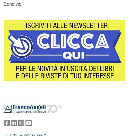
Condividi :
Footer