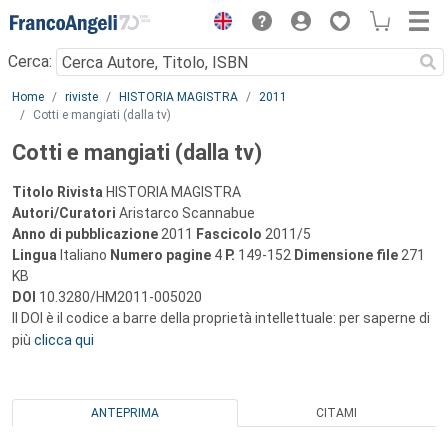
Menu
Cerca:
Main content
Home
riviste
HISTORIA MAGISTRA
2011
Cotti e mangiati (dalla tv)
Cotti e mangiati (dalla tv)
Titolo Rivista
HISTORIA MAGISTRA
Autori/Curatori
Aristarco Scannabue
Anno di pubblicazione
2011
Fascicolo
2011/5
Lingua
Italiano
Numero pagine
4
P.
149-152
Dimensione file
271
KB
DOI
10.3280/HM2011-005020
Il DOI è il codice a barre della proprietà intellettuale: per saperne di
più
clicca qui
ANTEPRIMA
CITAMI