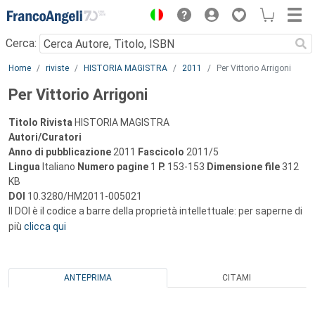
Menu
Cerca:
Main content
Home
riviste
HISTORIA MAGISTRA
2011
Per Vittorio Arrigoni
Per Vittorio Arrigoni
Titolo Rivista
HISTORIA MAGISTRA
Autori/Curatori
Anno di pubblicazione
2011
Fascicolo
2011/5
Lingua
Italiano
Numero pagine
1
P.
153-153
Dimensione file
312
KB
DOI
10.3280/HM2011-005021
Il DOI è il codice a barre della proprietà intellettuale: per saperne di
più
clicca qui
ANTEPRIMA
CITAMI