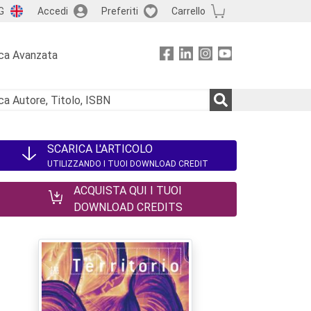
G
Accedi
Preferiti
Carrello
ca Avanzata
SCARICA L'ARTICOLO
UTILIZZANDO I TUOI DOWNLOAD CREDIT
ACQUISTA QUI I TUOI
DOWNLOAD CREDITS