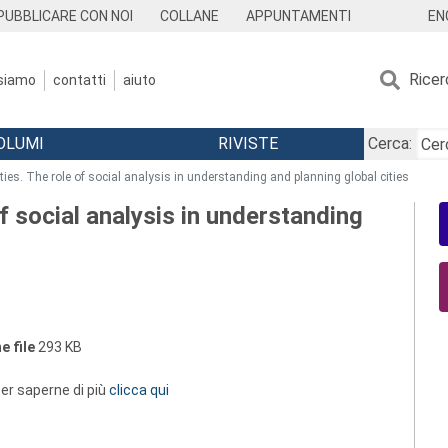
EN
PUBBLICARE CON NOI
COLLANE
APPUNTAMENTI
Ricer
 siamo
contatti
aiuto
OLUMI
RIVISTE
Cerca:
ties. The role of social analysis in understanding and planning global cities
f social analysis in understanding
e file
293 KB
 per saperne di più
clicca qui