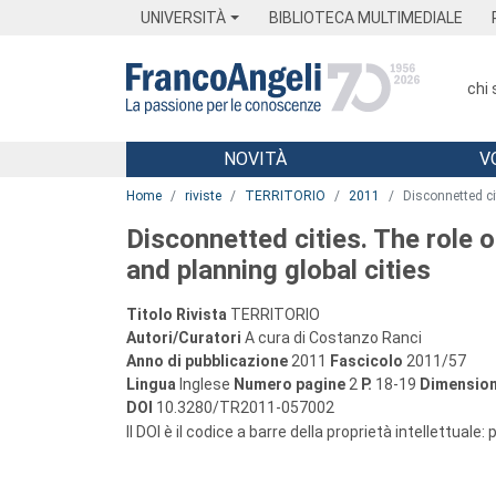
Menu
Main content
Footer
Menu
UNIVERSITÀ
BIBLIOTECA MULTIMEDIALE
chi
NOVITÀ
V
Main content
Home
riviste
TERRITORIO
2011
Disconnetted ci
Disconnetted cities. The role o
and planning global cities
Titolo Rivista
TERRITORIO
Autori/Curatori
A cura di Costanzo Ranci
Anno di pubblicazione
2011
Fascicolo
2011/57
Lingua
Inglese
Numero pagine
2
P.
18-19
Dimension
DOI
10.3280/TR2011-057002
Il DOI è il codice a barre della proprietà intellettuale: