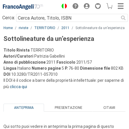
Menu
Cerca:
Main content
Home
riviste
TERRITORIO
2011
Sottolineature da un’esperienza
Sottolineature da un’esperienza
Titolo Rivista
TERRITORIO
Autori/Curatori
Patrizia Gabellini
Anno di pubblicazione
2011
Fascicolo
2011/57
Lingua
Italiano
Numero pagine
5
P.
76-80
Dimensione file
802 KB
DOI
10.3280/TR2011-057010
Il DOI è il codice a barre della proprietà intellettuale: per saperne di
più
clicca qui
ANTEPRIMA
PRESENTAZIONE
CITAMI
Qui sotto puoi vedere in anteprima la prima pagina di questo