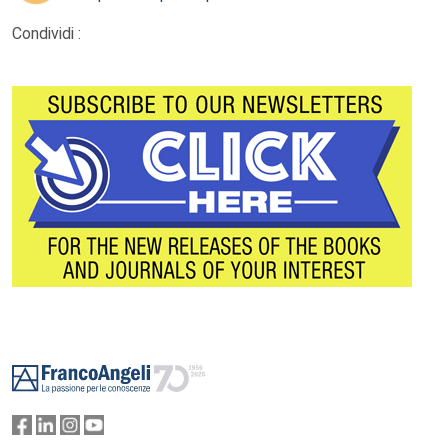
Condividi :
Footer