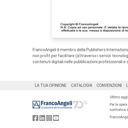
FrancoAngeli è membro della Publishers International
non profit per facilitare (attraverso i servizi tecnol
contenuti digitali nelle pubblicazioni professionali e 
Footer
LA TUA OPINIONE
CATALOGHI
CONVENZIONI
Ultimo agg
Per le opere
normativa su
FrancoAngel