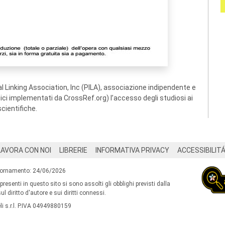
 Linking Association, Inc (PILA), associazione indipendente e
ogici implementati da CrossRef.org) l’accesso degli studiosi ai
scientifiche.
LAVORA CON NOI
LIBRERIE
INFORMATIVA PRIVACY
ACCESSIBILIT
iornamento: 24/06/2026
 presenti in questo sito si sono assolti gli obblighi previsti dalla
l diritto d'autore e sui diritti connessi.
i s.r.l. P.IVA 04949880159