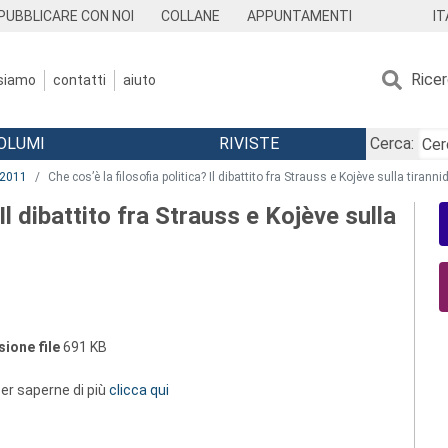
IT
PUBBLICARE CON NOI
COLLANE
APPUNTAMENTI
Rice
 siamo
contatti
aiuto
OLUMI
RIVISTE
Cerca:
2011
Che cos’è la filosofia politica? Il dibattito fra Strauss e Kojève sulla tiranni
 Il dibattito fra Strauss e Kojève sulla
ione file
691 KB
 per saperne di più
clicca qui