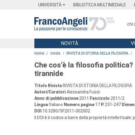
Menu
Main content
Footer
Menu
UNIVERSITÀ
BIBLIOTECA MULTIMEDIALE
chi
NOVITÀ
V
Main content
Home
riviste
RIVISTA DI STORIA DELLA FILOSOFIA
Che cos’è la filosofia politica?
tirannide
Titolo Rivista
RIVISTA DI STORIA DELLA FILOSOFIA
Autori/Curatori
Alessandra Fussi
Anno di pubblicazione
2011
Fascicolo
2011/2
Lingua
Italiano
Numero pagine
17
P.
231-247
Dimens
DOI
10.3280/SF2011-002002
Il DOI è il codice a barre della proprietà intellettuale: