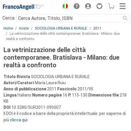
Menu
Cerca:
Main content
Home
riviste
SOCIOLOGIA URBANA E RURALE
2011
La vetrinizzazione delle città contemporanee. Bratislava - Milano: due
realtà a confronto
La vetrinizzazione delle città
contemporanee. Bratislava - Milano: due
realtà a confronto
Titolo Rivista
SOCIOLOGIA URBANA E RURALE
Autori/Curatori
Maria Laura Ruiu
Anno di pubblicazione
2011
Fascicolo
2011/95
Lingua
Italiano
Numero pagine
16
P.
115-130
Dimensione file
218
KB
DOI
10.3280/SUR2011-095007
Il DOI è il codice a barre della proprietà intellettuale: per saperne di
più
clicca qui