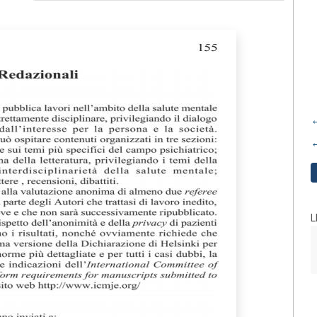
←
←
L