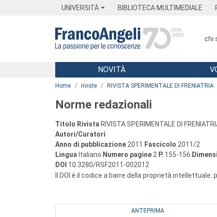
Menu
Main content
Footer
Menu
UNIVERSITÀ
BIBLIOTECA MULTIMEDIALE
chi
NOVITÀ
V
Main content
Home
riviste
RIVISTA SPERIMENTALE DI FRENIATRIA
Norme redazionali
Titolo Rivista
RIVISTA SPERIMENTALE DI FRENIATRI
Autori/Curatori
Anno di pubblicazione
2011
Fascicolo
2011/2
Lingua
Italiano
Numero pagine
2
P.
155-156
Dimensi
DOI
10.3280/RSF2011-002012
Il DOI è il codice a barre della proprietà intellettuale:
ANTEPRIMA