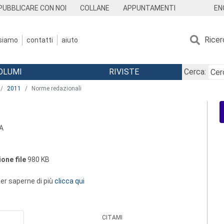
EN
PUBBLICARE CON NOI
COLLANE
APPUNTAMENTI
Ricer
 siamo
contatti
aiuto
OLUMI
RIVISTE
Cerca:
2011
Norme redazionali
A
one file
980 KB
 per saperne di più
clicca qui
CITAMI