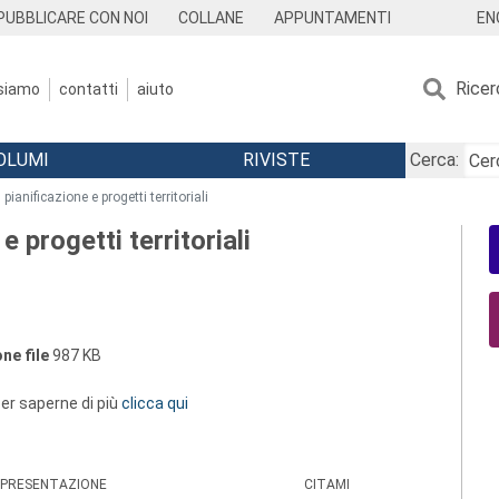
EN
PUBBLICARE CON NOI
COLLANE
APPUNTAMENTI
Ricer
 siamo
contatti
aiuto
OLUMI
RIVISTE
Cerca:
pianificazione e progetti territoriali
e progetti territoriali
ne file
987 KB
 per saperne di più
clicca qui
PRESENTAZIONE
CITAMI