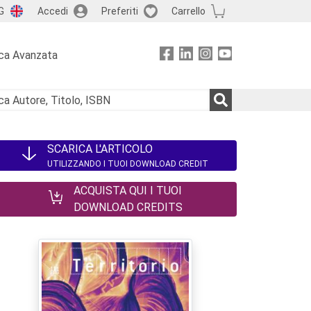
G
Accedi
Preferiti
Carrello
ca Avanzata
SCARICA L'ARTICOLO
UTILIZZANDO I TUOI DOWNLOAD CREDIT
ACQUISTA QUI I TUOI
DOWNLOAD CREDITS