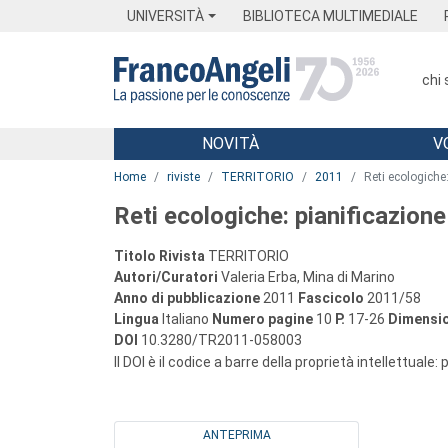
Menu
Main content
Footer
Menu
UNIVERSITÀ
BIBLIOTECA MULTIMEDIALE
chi
NOVITÀ
V
Main content
Home
riviste
TERRITORIO
2011
Reti ecologiche: 
Reti ecologiche: pianificazione 
Titolo Rivista
TERRITORIO
Autori/Curatori
Valeria Erba, Mina di Marino
Anno di pubblicazione
2011
Fascicolo
2011/58
Lingua
Italiano
Numero pagine
10
P.
17-26
Dimensio
DOI
10.3280/TR2011-058003
Il DOI è il codice a barre della proprietà intellettuale:
ANTEPRIMA