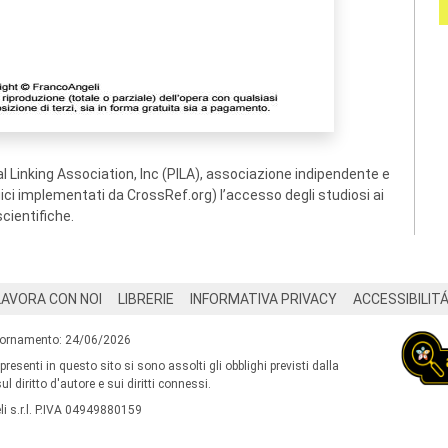
 Linking Association, Inc (PILA), associazione indipendente e
ogici implementati da CrossRef.org) l’accesso degli studiosi ai
scientifiche.
LAVORA CON NOI
LIBRERIE
INFORMATIVA PRIVACY
ACCESSIBILIT
iornamento: 24/06/2026
 presenti in questo sito si sono assolti gli obblighi previsti dalla
l diritto d'autore e sui diritti connessi.
i s.r.l. P.IVA 04949880159