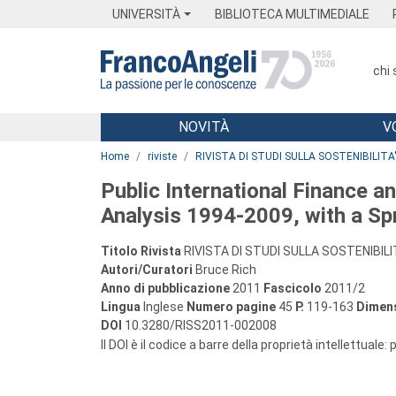
Menu
Main content
Footer
Menu
UNIVERSITÀ
BIBLIOTECA MULTIMEDIALE
chi
NOVITÀ
V
Main content
Home
riviste
RIVISTA DI STUDI SULLA SOSTENIBILITA
Public International Finance a
Analysis 1994-2009, with a Sp
Titolo Rivista
RIVISTA DI STUDI SULLA SOSTENIBILI
Autori/Curatori
Bruce Rich
Anno di pubblicazione
2011
Fascicolo
2011/2
Lingua
Inglese
Numero pagine
45
P.
119-163
Dimens
DOI
10.3280/RISS2011-002008
Il DOI è il codice a barre della proprietà intellettuale: