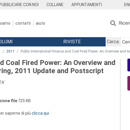
EN
PUBBLICARE CON NOI
COLLANE
APPUNTAMENTI
Ricer
 siamo
contatti
aiuto
OLUMI
RIVISTE
Cerca:
'
2011
Public International Finance and Coal Fired Power: An Overview and A
nd Coal Fired Power: An Overview and
ring, 2011 Update and Postscript
TA'
ione file
725 KB
 per saperne di più
clicca qui