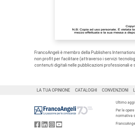
FrancoAngeli è membro della Publishers International
non profit per facilitare (attraverso i servizi tecnol
contenuti digitali nelle pubblicazioni professionali e 
Footer
LA TUA OPINIONE
CATALOGHI
CONVENZIONI
Ultimo agg
Per le opere
normativa su
FrancoAngel