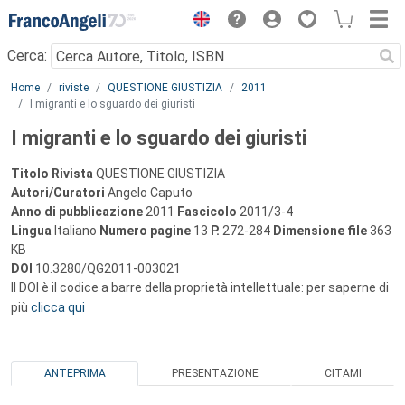
Menu
Cerca:
Main content
Home
riviste
QUESTIONE GIUSTIZIA
2011
I migranti e lo sguardo dei giuristi
I migranti e lo sguardo dei giuristi
Titolo Rivista
QUESTIONE GIUSTIZIA
Autori/Curatori
Angelo Caputo
Anno di pubblicazione
2011
Fascicolo
2011/3-4
Lingua
Italiano
Numero pagine
13
P.
272-284
Dimensione file
363
KB
DOI
10.3280/QG2011-003021
Il DOI è il codice a barre della proprietà intellettuale: per saperne di
più
clicca qui
ANTEPRIMA
PRESENTAZIONE
CITAMI