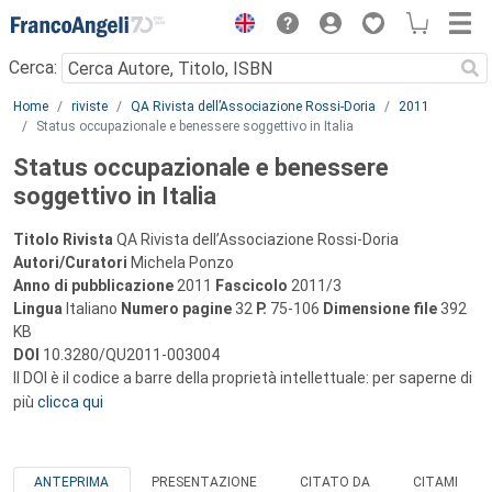
Menu
Cerca:
Main content
Home
riviste
QA Rivista dell’Associazione Rossi-Doria
2011
Status occupazionale e benessere soggettivo in Italia
Status occupazionale e benessere
soggettivo in Italia
Titolo Rivista
QA Rivista dell’Associazione Rossi-Doria
Autori/Curatori
Michela Ponzo
Anno di pubblicazione
2011
Fascicolo
2011/3
Lingua
Italiano
Numero pagine
32
P.
75-106
Dimensione file
392
KB
DOI
10.3280/QU2011-003004
Il DOI è il codice a barre della proprietà intellettuale: per saperne di
più
clicca qui
ANTEPRIMA
PRESENTAZIONE
CITATO DA
CITAMI