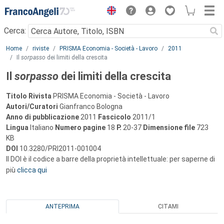
Menu
Cerca:
Main content
Home
riviste
PRISMA Economia - Società - Lavoro
2011
Il
sorpasso
dei limiti della crescita
Il
sorpasso
dei limiti della crescita
Titolo Rivista
PRISMA Economia - Società - Lavoro
Autori/Curatori
Gianfranco Bologna
Anno di pubblicazione
2011
Fascicolo
2011/1
Lingua
Italiano
Numero pagine
18
P.
20-37
Dimensione file
723
KB
DOI
10.3280/PRI2011-001004
Il DOI è il codice a barre della proprietà intellettuale: per saperne di
più
clicca qui
ANTEPRIMA
CITAMI