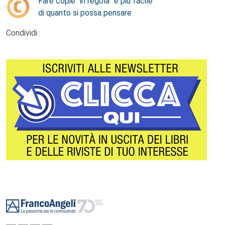
Fare copie “in regola” è più facile
di quanto si possa pensare
Condividi :
Footer