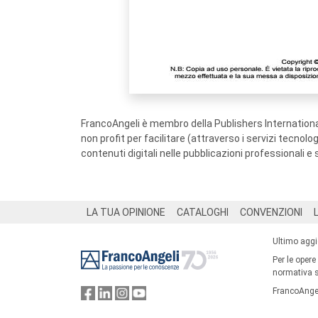
FrancoAngeli è membro della Publishers International
non profit per facilitare (attraverso i servizi tecnol
contenuti digitali nelle pubblicazioni professionali e 
Footer
LA TUA OPINIONE
CATALOGHI
CONVENZIONI
Ultimo agg
Per le opere
normativa su
FrancoAngel