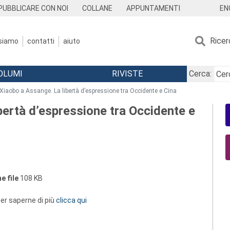
EN
PUBBLICARE CON NOI
COLLANE
APPUNTAMENTI
Ricer
 siamo
contatti
aiuto
OLUMI
RIVISTE
Cerca:
 Xiaobo a Assange. La libertà d’espressione tra Occidente e Cina
bertà d’espressione tra Occidente e
e file
108 KB
 per saperne di più
clicca qui