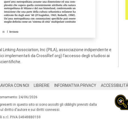
 Linking Association, Inc (PILA), associazione indipendente e
ogici implementati da CrossRef.org) l’accesso degli studiosi ai
scientifiche.
LAVORA CON NOI
LIBRERIE
INFORMATIVA PRIVACY
ACCESSIBILIT
iornamento: 24/06/2026
 presenti in questo sito si sono assolti gli obblighi previsti dalla
l diritto d'autore e sui diritti connessi.
i s.r.l. P.IVA 04949880159