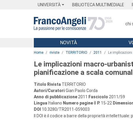
Menu
Main content
Footer
Menu
UNIVERSITÀ
BIBLIOTECA MULTIMEDIALE
chi
NOVITÀ
V
Main content
Home
riviste
TERRITORIO
2011
Le implicazioni
Le implicazioni macro-urbanisti
pianificazione a scala comuna
Titolo Rivista
TERRITORIO
Autori/Curatori
Gian Paolo Corda
Anno di pubblicazione
2011
Fascicolo
2011/59
Lingua
Italiano
Numero pagine
8
P.
15-22
Dimension
DOI
10.3280/TR2011-059003
Il DOI è il codice a barre della proprietà intellettuale: