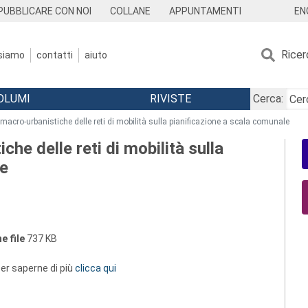
EN
PUBBLICARE CON NOI
COLLANE
APPUNTAMENTI
Ricer
 siamo
contatti
aiuto
OLUMI
RIVISTE
Cerca:
 macro-urbanistiche delle reti di mobilità sulla pianificazione a scala comunale
che delle reti di mobilità sulla
le
e file
737 KB
 per saperne di più
clicca qui