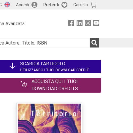
G
Accedi
Preferiti
Carrello
ca Avanzata
SCARICA L'ARTICOLO
UTILIZZANDO I TUOI DOWNLOAD CREDIT
ACQUISTA QUI I TUOI
DOWNLOAD CREDITS