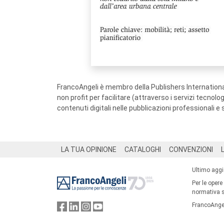
FrancoAngeli è membro della Publishers International
non profit per facilitare (attraverso i servizi tecnol
contenuti digitali nelle pubblicazioni professionali e 
Footer
LA TUA OPINIONE
CATALOGHI
CONVENZIONI
Ultimo agg
Per le opere
normativa su
FrancoAngel