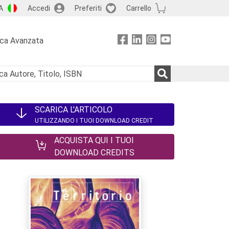
A
Accedi
Preferiti
Carrello
rca Avanzata
SCARICA L'ARTICOLO
UTILIZZANDO I TUOI DOWNLOAD CREDIT
ACQUISTA QUI I TUOI
DOWNLOAD CREDITS