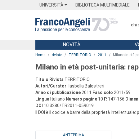
Menu
Main content
Footer
Menu
UNIVERSITÀ
BIBLIOTECA MULTIMEDIALE
chi
NOVITÀ
V
Main content
Home
riviste
TERRITORIO
2011
Milano in età po
Milano in età post-unitaria: ra
Titolo Rivista
TERRITORIO
Autori/Curatori
Iasbella Balestreri
Anno di pubblicazione
2011
Fascicolo
2011/59
Lingua
Italiano
Numero pagine
10
P.
147-156
Dimens
DOI
10.3280/TR2011-059019
Il DOI è il codice a barre della proprietà intellettuale:
ANTEPRIMA