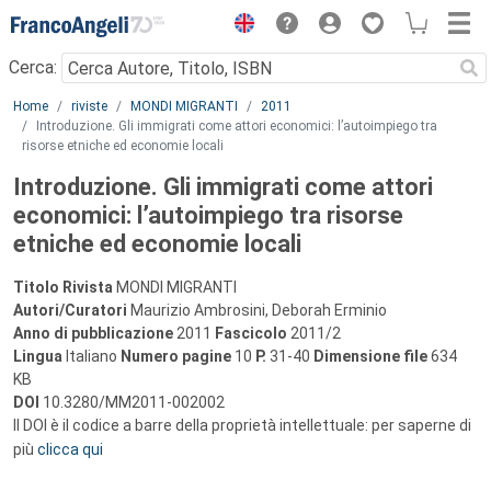
Menu
Cerca:
Main content
Home
riviste
MONDI MIGRANTI
2011
Introduzione. Gli immigrati come attori economici: l’autoimpiego tra
risorse etniche ed economie locali
Introduzione. Gli immigrati come attori
economici: l’autoimpiego tra risorse
etniche ed economie locali
Titolo Rivista
MONDI MIGRANTI
Autori/Curatori
Maurizio Ambrosini, Deborah Erminio
Anno di pubblicazione
2011
Fascicolo
2011/2
Lingua
Italiano
Numero pagine
10
P.
31-40
Dimensione file
634
KB
DOI
10.3280/MM2011-002002
Il DOI è il codice a barre della proprietà intellettuale: per saperne di
più
clicca qui