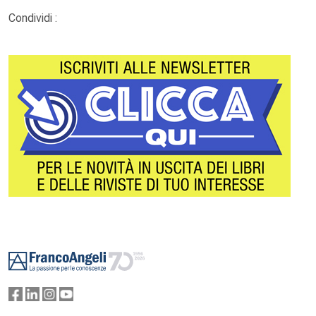
Condividi :
Footer