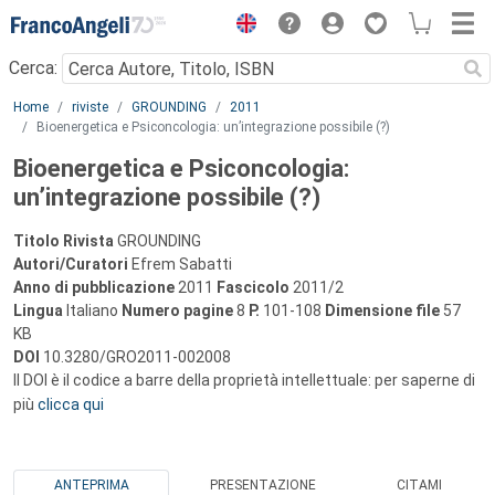
Menu
Cerca:
Main content
Home
riviste
GROUNDING
2011
Bioenergetica e Psiconcologia: un’integrazione possibile (?)
Bioenergetica e Psiconcologia:
un’integrazione possibile (?)
Titolo Rivista
GROUNDING
Autori/Curatori
Efrem Sabatti
Anno di pubblicazione
2011
Fascicolo
2011/2
Lingua
Italiano
Numero pagine
8
P.
101-108
Dimensione file
57
KB
DOI
10.3280/GRO2011-002008
Il DOI è il codice a barre della proprietà intellettuale: per saperne di
più
clicca qui
ANTEPRIMA
PRESENTAZIONE
CITAMI