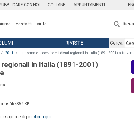
EN
PUBBLICARE CON NOI
COLLANE
APPUNTAMENTI
Ricer
 siamo
contatti
aiuto
OLUMI
RIVISTE
Cerca:
2011
La norma e l’eccezione: i divari regionali in Italia (1891-2001) attravers
 regionali in Italia (1891-2001)
re
ria
one file
869 KB
 per saperne di più
clicca qui