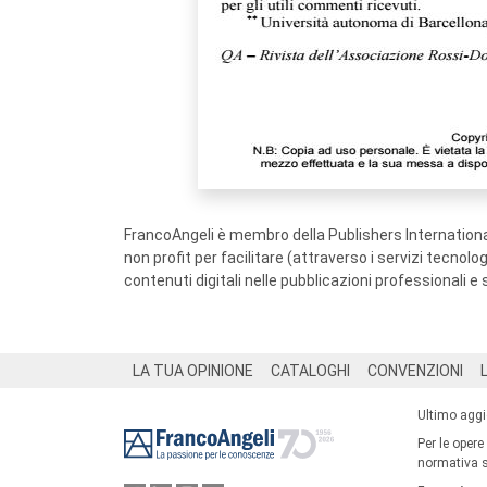
FrancoAngeli è membro della Publishers International
non profit per facilitare (attraverso i servizi tecnol
contenuti digitali nelle pubblicazioni professionali e 
Footer
LA TUA OPINIONE
CATALOGHI
CONVENZIONI
Ultimo agg
Per le opere
normativa su