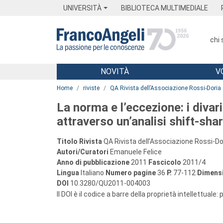
Menu
Main content
Footer
Menu
UNIVERSITÀ
BIBLIOTECA MULTIMEDIALE
chi
NOVITÀ
V
Main content
Home
riviste
QA Rivista dell’Associazione Rossi-Doria
La norma e l’eccezione: i divari
attraverso un’analisi shift-sha
Titolo Rivista
QA Rivista dell’Associazione Rossi-Do
Autori/Curatori
Emanuele Felice
Anno di pubblicazione
2011
Fascicolo
2011/4
Lingua
Italiano
Numero pagine
36
P.
77-112
Dimensi
DOI
10.3280/QU2011-004003
Il DOI è il codice a barre della proprietà intellettuale: