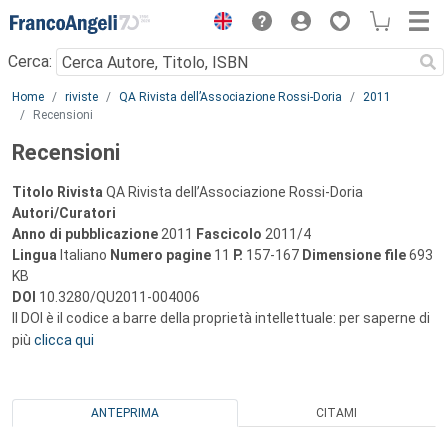
Menu
Cerca:
Main content
Home
riviste
QA Rivista dell’Associazione Rossi-Doria
2011
Recensioni
Recensioni
Titolo Rivista
QA Rivista dell’Associazione Rossi-Doria
Autori/Curatori
Anno di pubblicazione
2011
Fascicolo
2011/4
Lingua
Italiano
Numero pagine
11
P.
157-167
Dimensione file
693
KB
DOI
10.3280/QU2011-004006
Il DOI è il codice a barre della proprietà intellettuale: per saperne di
più
clicca qui
ANTEPRIMA
CITAMI