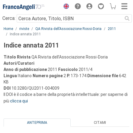
Menu
Cerca:
Main content
Home
riviste
QA Rivista dell’Associazione Rossi-Doria
2011
Indice annata 2011
Indice annata 2011
Titolo Rivista
QA Rivista dell’Associazione Rossi-Doria
Autori/Curatori
Anno di pubblicazione
2011
Fascicolo
2011/4
Lingua
Italiano
Numero pagine
2
P.
173-174
Dimensione file
642
KB
DOI
10.3280/QU2011-004009
Il DOI è il codice a barre della proprietà intellettuale: per saperne di
più
clicca qui
ANTEPRIMA
CITAMI