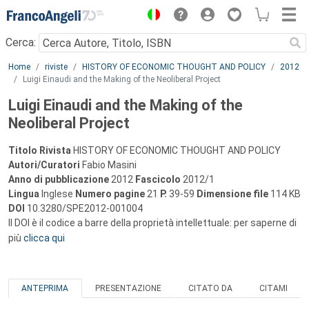
Menu
Cerca:
Main content
Home
riviste
HISTORY OF ECONOMIC THOUGHT AND POLICY
2012
Luigi Einaudi and the Making of the Neoliberal Project
Luigi Einaudi and the Making of the
Neoliberal Project
Titolo Rivista
HISTORY OF ECONOMIC THOUGHT AND POLICY
Autori/Curatori
Fabio Masini
Anno di pubblicazione
2012
Fascicolo
2012/1
Lingua
Inglese
Numero pagine
21
P.
39-59
Dimensione file
114 KB
DOI
10.3280/SPE2012-001004
Il DOI è il codice a barre della proprietà intellettuale: per saperne di
più
clicca qui
ANTEPRIMA
PRESENTAZIONE
CITATO DA
CITAMI