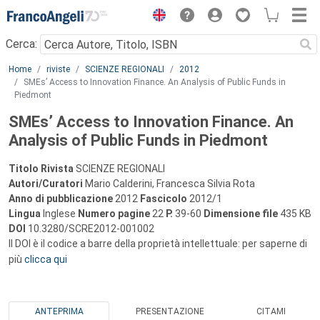
Menu
Cerca:
Main content
Home
riviste
SCIENZE REGIONALI
2012
SMEs’ Access to Innovation Finance. An Analysis of Public Funds in
Piedmont
SMEs’ Access to Innovation Finance. An
Analysis of Public Funds in Piedmont
Titolo Rivista
SCIENZE REGIONALI
Autori/Curatori
Mario Calderini, Francesca Silvia Rota
Anno di pubblicazione
2012
Fascicolo
2012/1
Lingua
Inglese
Numero pagine
22
P.
39-60
Dimensione file
435 KB
DOI
10.3280/SCRE2012-001002
Il DOI è il codice a barre della proprietà intellettuale: per saperne di
più
clicca qui
ANTEPRIMA
PRESENTAZIONE
CITAMI