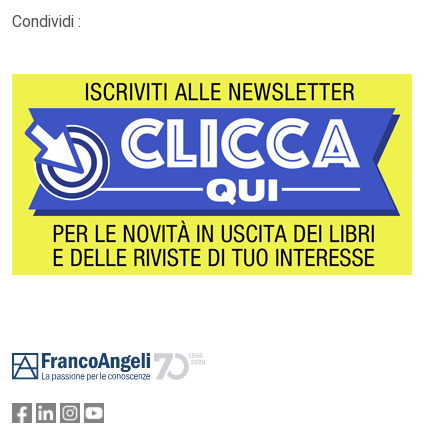
Condividi :
Footer