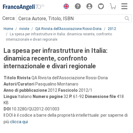
Menu
Cerca:
Main content
Home
riviste
QA Rivista dell’Associazione Rossi-Doria
2012
La spesa per infrastrutture in Italia: dinamica recente, confronto
internazionale e divari regionale
La spesa per infrastrutture in Italia:
dinamica recente, confronto
internazionale e divari regionale
Titolo Rivista
QA Rivista dell’Associazione Rossi-Doria
Autori/Curatori
Pasqualino Montanaro
Anno di pubblicazione
2012
Fascicolo
2012/1
Lingua
Italiano
Numero pagine
32
P.
61-92
Dimensione file
418
KB
DOI
10.3280/QU2012-001003
Il DOI è il codice a barre della proprietà intellettuale: per saperne di
più
clicca qui