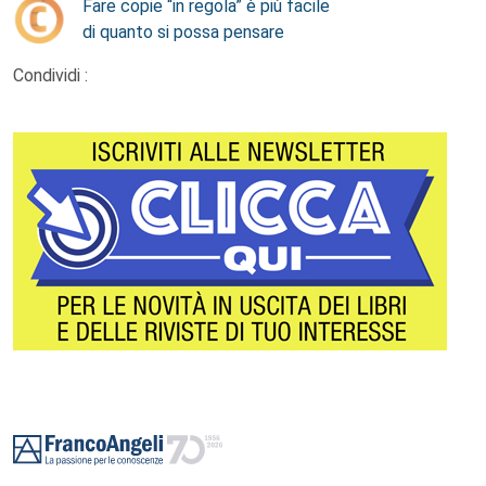
Fare copie “in regola” è più facile
di quanto si possa pensare
Condividi :
Footer