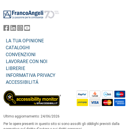
Footer
LA TUA OPINIONE
CATALOGHI
CONVENZIONI
LAVORARE CON NOI
LIBRERIE
INFORMATIVA PRIVACY
ACCESSIBILITÁ
Ultimo aggiornamento: 24/06/2026
Per le opere presenti in questo sito si sono assolti gli obblighi previsti dalla
normativa sul diritto d'autore e sui diritti connessi.