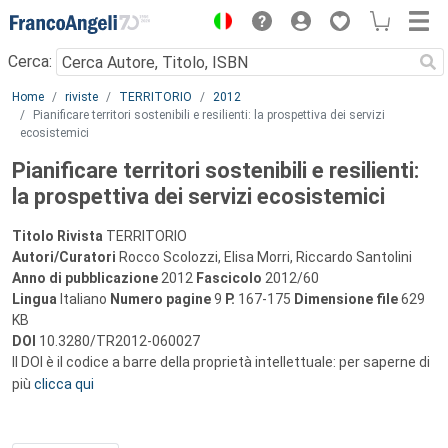
Menu
Cerca:
Main content
Home
riviste
TERRITORIO
2012
Pianificare territori sostenibili e resilienti: la prospettiva dei servizi
ecosistemici
Pianificare territori sostenibili e resilienti:
la prospettiva dei servizi ecosistemici
Titolo Rivista
TERRITORIO
Autori/Curatori
Rocco Scolozzi, Elisa Morri, Riccardo Santolini
Anno di pubblicazione
2012
Fascicolo
2012/60
Lingua
Italiano
Numero pagine
9
P.
167-175
Dimensione file
629
KB
DOI
10.3280/TR2012-060027
Il DOI è il codice a barre della proprietà intellettuale: per saperne di
più
clicca qui