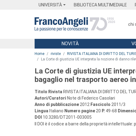
Menu
Main content
Footer
Menu
UNIVERSITÀ
BIBLIOTECA MULTIMEDIALE
chi
NOVITÀ
V
Main content
Home
riviste
RIVISTA ITALIANA DI DIRITTO DEL TUR
La Corte di giustizia UE interpreta la nozione di danno ril
La Corte di giustizia UE interpr
bagaglio nel trasporto aereo i
Titolo Rivista
RIVISTA ITALIANA DI DIRITTO DEL T
Autori/Curatori
Note di Federico Casolari
Anno di pubblicazione
2012
Fascicolo
2011/3
Lingua
Italiano
Numero pagine
20
P.
49-68
Dimensio
DOI
10.3280/DT2011-003005
Il DOI è il codice a barre della proprietà intellettuale: