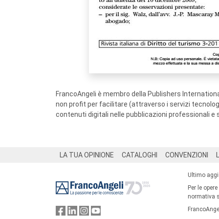
FrancoAngeli è membro della Publishers International
non profit per facilitare (attraverso i servizi tecnol
contenuti digitali nelle pubblicazioni professionali e 
Footer
LA TUA OPINIONE
CATALOGHI
CONVENZIONI
Ultimo agg
Per le opere
normativa su
FrancoAngel