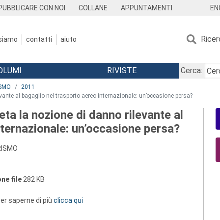
EN
PUBBLICARE CON NOI
COLLANE
APPUNTAMENTI
Ricer
 siamo
contatti
aiuto
OLUMI
RIVISTE
Cerca:
ISMO
2011
evante al bagaglio nel trasporto aereo internazionale: un’occasione persa?
eta la nozione di danno rilevante al
nternazionale: un’occasione persa?
URISMO
ne file
282 KB
 per saperne di più
clicca qui