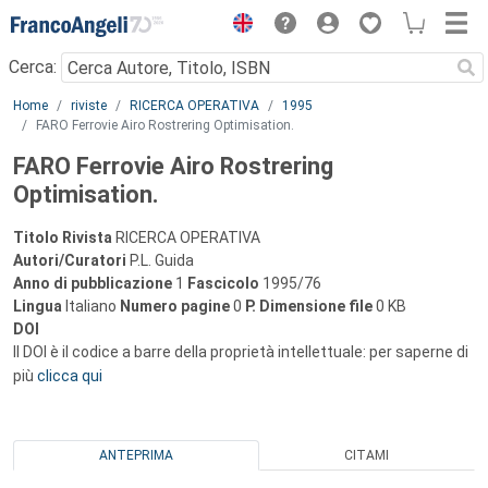
Menu
Cerca:
Main content
Home
riviste
RICERCA OPERATIVA
1995
FARO Ferrovie Airo Rostrering Optimisation.
FARO Ferrovie Airo Rostrering
Optimisation.
Titolo Rivista
RICERCA OPERATIVA
Autori/Curatori
P.L. Guida
Anno di pubblicazione
1
Fascicolo
1995/76
Lingua
Italiano
Numero pagine
0
P.
Dimensione file
0 KB
DOI
Il DOI è il codice a barre della proprietà intellettuale: per saperne di
più
clicca qui
ANTEPRIMA
CITAMI