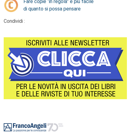
Fare copie “in regola” è più facile
di quanto si possa pensare
Condividi :
Footer