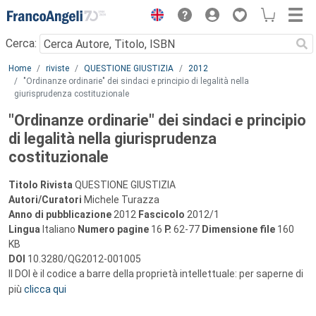
Menu
Cerca:
Main content
Home
riviste
QUESTIONE GIUSTIZIA
2012
"Ordinanze ordinarie" dei sindaci e principio di legalità nella
giurisprudenza costituzionale
"Ordinanze ordinarie" dei sindaci e principio
di legalità nella giurisprudenza
costituzionale
Titolo Rivista
QUESTIONE GIUSTIZIA
Autori/Curatori
Michele Turazza
Anno di pubblicazione
2012
Fascicolo
2012/1
Lingua
Italiano
Numero pagine
16
P.
62-77
Dimensione file
160
KB
DOI
10.3280/QG2012-001005
Il DOI è il codice a barre della proprietà intellettuale: per saperne di
più
clicca qui