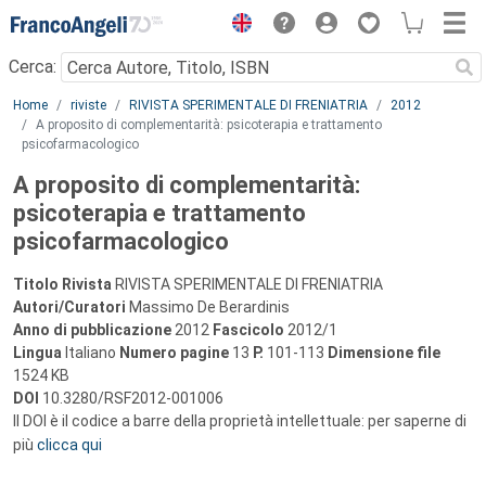
Menu
Cerca:
Main content
Home
riviste
RIVISTA SPERIMENTALE DI FRENIATRIA
2012
A proposito di complementarità: psicoterapia e trattamento
psicofarmacologico
A proposito di complementarità:
psicoterapia e trattamento
psicofarmacologico
Titolo Rivista
RIVISTA SPERIMENTALE DI FRENIATRIA
Autori/Curatori
Massimo De Berardinis
Anno di pubblicazione
2012
Fascicolo
2012/1
Lingua
Italiano
Numero pagine
13
P.
101-113
Dimensione file
1524 KB
DOI
10.3280/RSF2012-001006
Il DOI è il codice a barre della proprietà intellettuale: per saperne di
più
clicca qui