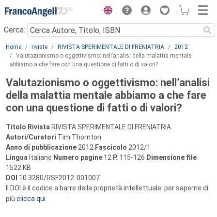
Menu
Cerca:
Main content
Home
riviste
RIVISTA SPERIMENTALE DI FRENIATRIA
2012
Valutazionismo o oggettivismo: nell’analisi della malattia mentale
abbiamo a che fare con una questione di fatti o di valori?
Valutazionismo o oggettivismo: nell’analisi
della malattia mentale abbiamo a che fare
con una questione di fatti o di valori?
Titolo Rivista
RIVISTA SPERIMENTALE DI FRENIATRIA
Autori/Curatori
Tim Thornton
Anno di pubblicazione
2012
Fascicolo
2012/1
Lingua
Italiano
Numero pagine
12
P.
115-126
Dimensione file
1522 KB
DOI
10.3280/RSF2012-001007
Il DOI è il codice a barre della proprietà intellettuale: per saperne di
più
clicca qui