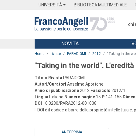
Menu
Main content
Footer
Menu
UNIVERSITÀ
BIBLIOTECA MULTIMEDIALE
chi
NOVITÀ
V
Main content
Home
riviste
PARADIGMI
2012
"Taking in the wo
"Taking in the world". L’eredi
Titolo Rivista
PARADIGMI
Autori/Curatori
Anselmo Aportone
Anno di pubblicazione
2012
Fascicolo
2012/1
Lingua
Italiano
Numero pagine
15
P.
141-155
Dimens
DOI
10.3280/PARA2012-001008
Il DOI è il codice a barre della proprietà intellettuale:
ANTEPRIMA