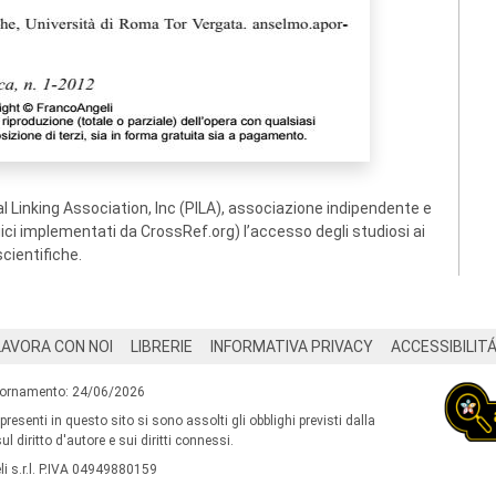
 Linking Association, Inc (PILA), associazione indipendente e
ogici implementati da CrossRef.org) l’accesso degli studiosi ai
scientifiche.
LAVORA CON NOI
LIBRERIE
INFORMATIVA PRIVACY
ACCESSIBILIT
iornamento: 24/06/2026
 presenti in questo sito si sono assolti gli obblighi previsti dalla
l diritto d'autore e sui diritti connessi.
i s.r.l. P.IVA 04949880159