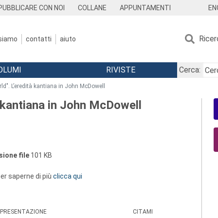
EN
PUBBLICARE CON NOI
COLLANE
APPUNTAMENTI
Ricer
 siamo
contatti
aiuto
OLUMI
RIVISTE
Cerca:
rld". L’eredità kantiana in John McDowell
tà kantiana in John McDowell
ione file
101 KB
 per saperne di più
clicca qui
PRESENTAZIONE
CITAMI