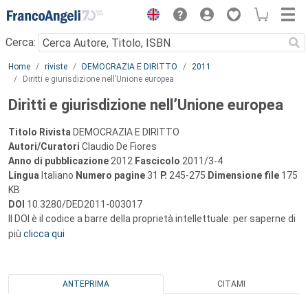
Menu
Cerca:
Main content
Home
riviste
DEMOCRAZIA E DIRITTO
2011
Diritti e giurisdizione nell’Unione europea
Diritti e giurisdizione nell’Unione europea
Titolo Rivista
DEMOCRAZIA E DIRITTO
Autori/Curatori
Claudio De Fiores
Anno di pubblicazione
2012
Fascicolo
2011/3-4
Lingua
Italiano
Numero pagine
31
P.
245-275
Dimensione file
175
KB
DOI
10.3280/DED2011-003017
Il DOI è il codice a barre della proprietà intellettuale: per saperne di
più
clicca qui
ANTEPRIMA
CITAMI