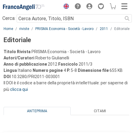
Menu
Cerca:
Main content
Home
riviste
PRISMA Economia - Società - Lavoro
2011
Editoriale
Editoriale
Titolo Rivista
PRISMA Economia - Società - Lavoro
Autori/Curatori
Roberto Giulianelli
Anno di pubblicazione
2012
Fascicolo
2011/3
Lingua
Italiano
Numero pagine
4
P.
5-8
Dimensione file
655 KB
DOI
10.3280/PRI2011-003001
Il DOI è il codice a barre della proprietà intellettuale: per saperne di
più
clicca qui
ANTEPRIMA
CITAMI