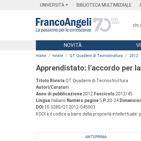
Menu
Main content
Footer
Menu
UNIVERSITÀ
BIBLIOTECA MULTIMEDIALE
chi
NOVITÀ
V
Main content
Home
riviste
QT Quaderni di Tecnostruttura
2012
Apprendistato: l’accordo per la
Titolo Rivista
QT Quaderni di Tecnostruttura
Autori/Curatori
Anno di pubblicazione
2012
Fascicolo
2012/45
Lingua
Italiano
Numero pagine
5
P.
20-24
Dimension
DOI
10.3280/QT2012-045003
Il DOI è il codice a barre della proprietà intellettuale:
ANTEPRIMA