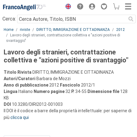
Menu
Cerca:
Main content
Home
riviste
DIRITTO, IMMIGRAZIONE E CITTADINANZA
2012
Lavoro degli stranieri, contrattazione collettiva e "azioni positive di
svantaggio"
Lavoro degli stranieri, contrattazione
collettiva e "azioni positive di svantaggio"
Titolo Rivista
DIRITTO, IMMIGRAZIONE E CITTADINANZA
Autori/Curatori
Barbara de Mozzi
Anno di pubblicazione
2012
Fascicolo
2012/1
Lingua
Italiano
Numero pagine
32
P.
34-55
Dimensione file
128
KB
DOI
10.3280/DIRI2012-001003
Il DOI è il codice a barre della proprietà intellettuale: per saperne di
più
clicca qui