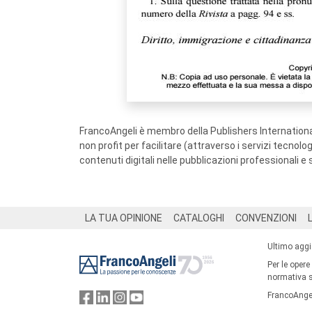
FrancoAngeli è membro della Publishers International
non profit per facilitare (attraverso i servizi tecnol
contenuti digitali nelle pubblicazioni professionali e 
Footer
LA TUA OPINIONE
CATALOGHI
CONVENZIONI
Ultimo agg
Per le opere
normativa su
FrancoAngel