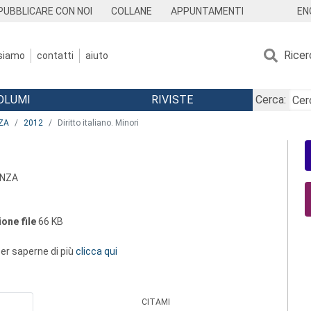
EN
PUBBLICARE CON NOI
COLLANE
APPUNTAMENTI
Ricer
 siamo
contatti
aiuto
OLUMI
RIVISTE
Cerca:
ZA
2012
Diritto italiano. Minori
ANZA
one file
66 KB
 per saperne di più
clicca qui
CITAMI