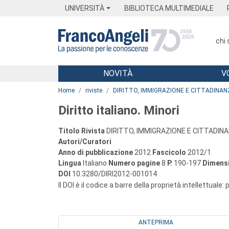
Menu
Main content
Footer
Menu
UNIVERSITÀ
BIBLIOTECA MULTIMEDIALE
chi
NOVITÀ
V
Main content
Home
riviste
DIRITTO, IMMIGRAZIONE E CITTADINAN
Diritto italiano. Minori
Titolo Rivista
DIRITTO, IMMIGRAZIONE E CITTADIN
Autori/Curatori
Anno di pubblicazione
2012
Fascicolo
2012/1
Lingua
Italiano
Numero pagine
8
P.
190-197
Dimensi
DOI
10.3280/DIRI2012-001014
Il DOI è il codice a barre della proprietà intellettuale:
ANTEPRIMA