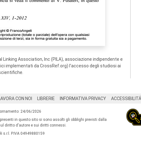
 Linking Association, Inc (PILA), associazione indipendente e
ogici implementati da CrossRef.org) l’accesso degli studiosi ai
scientifiche.
LAVORA CON NOI
LIBRERIE
INFORMATIVA PRIVACY
ACCESSIBILIT
iornamento: 24/06/2026
 presenti in questo sito si sono assolti gli obblighi previsti dalla
l diritto d'autore e sui diritti connessi.
i s.r.l. P.IVA 04949880159